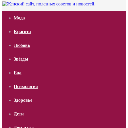
Мода
Красота
Любовь
Звёзды
Еда
Психология
Здоровье
Дети
Дом и сад