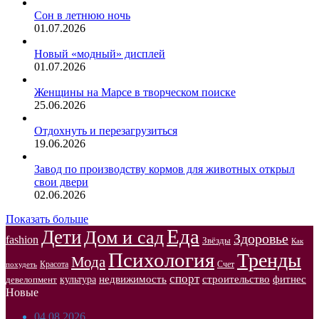
Сон в летнюю ночь
01.07.2026
Новый «модный» дисплей
01.07.2026
Женщины на Марсе в творческом поиске
25.06.2026
Отдохнуть и перезагрузиться
19.06.2026
Завод по производству кормов для животных открыл
свои двери
02.06.2026
Показать больше
Еда
Дети
Дом и сад
Здоровье
fashion
Звёзды
Как
Психология
Тренды
Мода
Красота
Счет
похудеть
спорт
недвижимость
строительство
фитнес
культура
девелопмент
Новые
04.08.2026