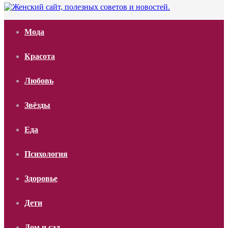
Мода
Красота
Любовь
Звёзды
Еда
Психология
Здоровье
Дети
Дом и сад