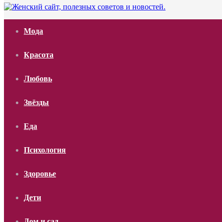
Мода
Красота
Любовь
Звёзды
Еда
Психология
Здоровье
Дети
Дом и сад