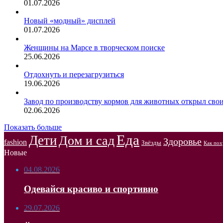
01.07.2026
Новый «модный» дисплей
01.07.2026
Женщины на Марсе в творческом поиске
25.06.2026
Отдохнуть и перезагрузиться
19.06.2026
Завод по производству кормов для животных открыл сво
02.06.2026
Показать больше
Еда
Дети
Дом и сад
Здоровье
fashion
Звёзды
Как пох
Новые
04.08.2026
Одевайся красиво и спортивно
29.07.2026