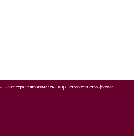
спорт
недвижимость
строительство
фитнес
культура
мент