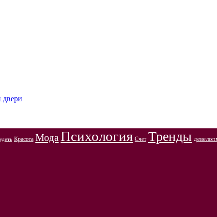
и двери
Психология
Тренды
Мода
Красота
Счет
девелоп
удеть