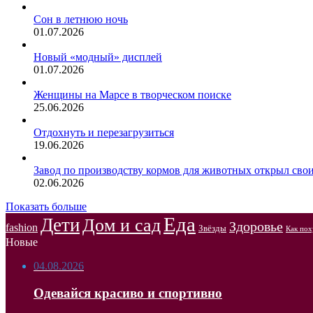
Сон в летнюю ночь
01.07.2026
Новый «модный» дисплей
01.07.2026
Женщины на Марсе в творческом поиске
25.06.2026
Отдохнуть и перезагрузиться
19.06.2026
Завод по производству кормов для животных открыл сво
02.06.2026
Показать больше
Еда
Дети
Дом и сад
Здоровье
fashion
Звёзды
Как пох
Новые
04.08.2026
Одевайся красиво и спортивно