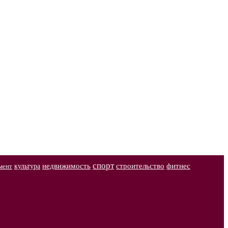
спорт
недвижимость
строительство
фитнес
культура
мент