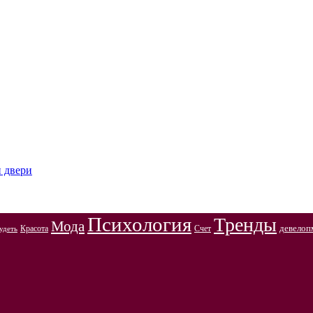
и двери
Психология
Тренды
Мода
Красота
Счет
девелоп
удеть