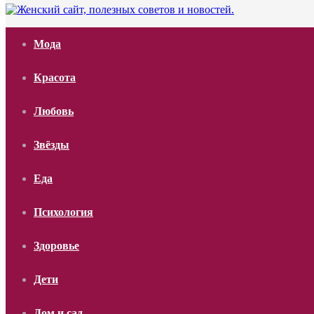
Мода
Красота
Любовь
Звёзды
Еда
Психология
Здоровье
Дети
Дом и сад