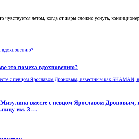
о чувствуется летом, когда от жары сложно уснуть, кондиционе
ха вдохновению?
зве это помеха вдохновению?
месте с певцом Ярославом Дроновым, известным как SHAMAN, в
а Мизулина вместе с певцом Ярославом Дроновым,
ьницу им. З….
троители