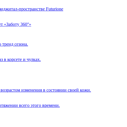
фиджитал-пространстве Futurione
т «Заботу 360°»
 тренд сезона.
 в корсете и чулках.
возрастом изменения в состоянии своей кожи.
отяжении всего этого времени.