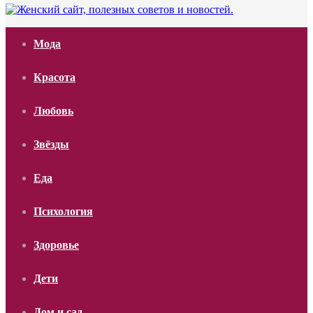
Мода
Красота
Любовь
Звёзды
Еда
Психология
Здоровье
Дети
Дом и сад