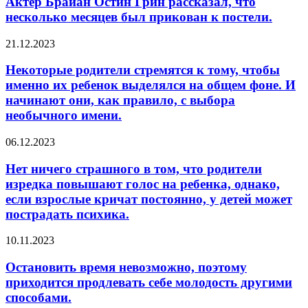
Актер Брайан Остин Грин рассказал, что
Грин
После
несколько месяцев был прикован к постели.
рассказал,
того как
что
овощ
Некоторые
21.12.2023
несколько
будет
родители
месяцев
выкопан,
стремятся
Некоторые родители стремятся к тому, чтобы
был
нужно
к
именно их ребенок выделялся на общем фоне. И
прикован
обрезать
тому,
к
все
начинают они, как правило, с выбора
чтобы
постели.
листья,
необычного имени.
именно
оставив
их
черешок
Нет
ребенок
06.12.2023
длиной
ничего
выделялся
1
страшного
на
Нет ничего страшного в том, что родители
сантиметр.
в
общем
изредка повышают голос на ребенка, однако,
том,
фоне.
если взрослые кричат постоянно, у детей может
что
И
пострадать психика.
родители
начинают
изредка
они,
Остановить
повышают
10.11.2023
как
время
голос
правило,
невозможно,
на
с
Остановить время невозможно, поэтому
поэтому
ребенка,
выбора
приходится продлевать себе молодость другими
приходится
однако,
необычного
способами.
продлевать
если
имени.