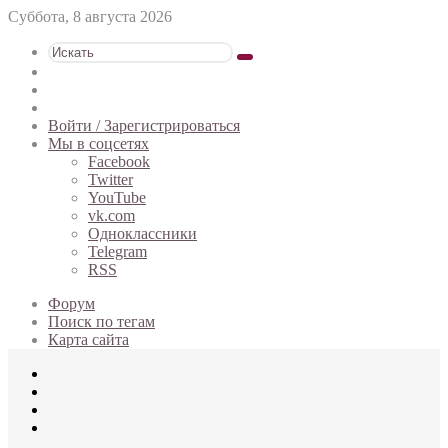
Суббота, 8 августа 2026
Искать
Switch
skin
Sidebar
Случайная
статья
Войти / Зарегистрироваться
Мы в соцсетях
Facebook
Twitter
YouTube
vk.com
Одноклассники
Telegram
RSS
Форум
Поиск по тегам
Карта сайта
Меню
Искать
Switch
skin
Войти