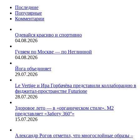
себе
взрослые
Последние
молодость
кричат
Популярные
другими
постоянно,
Комментарии
способами.
у
детей
может
Одевайся красиво и спортивно
пострадать
04.08.2026
психика.
Гуляем по Москве — по Неглинной
04.08.2026
Йога объединяет
29.07.2026
Le Vertige и Ира Горбачёва представили коллаборацию в
фиджитал-пространстве Futurione
28.07.2026
Здоровое лето — в «органическом стиле». М2
представляет «Заботу 360°»
15.07.2026
Александр Рогов отметил, что многослойные образы –