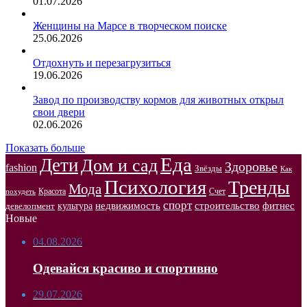
01.07.2026
Женщины на Марсе в творческом поиске
25.06.2026
Отдохнуть и перезагрузиться
19.06.2026
Завод по производству кормов для животных открыл
свои двери
02.06.2026
Показать больше
Еда
Дети
Дом и сад
Здоровье
fashion
Звёзды
Как
Психология
Тренды
Мода
Красота
Счет
похудеть
спорт
недвижимость
строительство
фитнес
культура
девелопмент
Новые
04.08.2026
Одевайся красиво и спортивно
29.07.2026