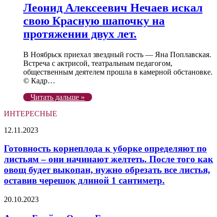
Леонид Алексеевич Нечаев искал
свою Красную шапочку на
протяжении двух лет.
В Ноябрьск приехал звездный гость — Яна Поплавская.
Встреча с актрисой, театральным педагогом,
общественным деятелем прошла в камерной обстановке.
© Кадр…
Читать дальше »
ИНТЕРЕСНЫЕ
Готовность
12.11.2023
корнеплода
к
Готовность корнеплода к уборке определяют по
уборке
листьям – они начинают желтеть. После того как
определяют
овощ будет выкопан, нужно обрезать все листья,
по
оставив черешок длиной 1 сантиметр.
листьям
–
Актер
они
20.10.2023
Брайан
начинают
Остин
желтеть.