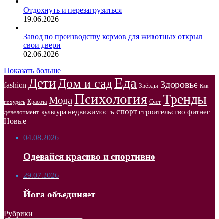
Отдохнуть и перезагрузиться
19.06.2026
Завод по производству кормов для животных открыл
свои двери
02.06.2026
Показать больше
Еда
Дети
Дом и сад
Здоровье
fashion
Звёзды
Как
Психология
Тренды
Мода
Красота
Счет
похудеть
спорт
недвижимость
строительство
фитнес
культура
девелопмент
Новые
04.08.2026
Одевайся красиво и спортивно
29.07.2026
Йога объединяет
Рубрики