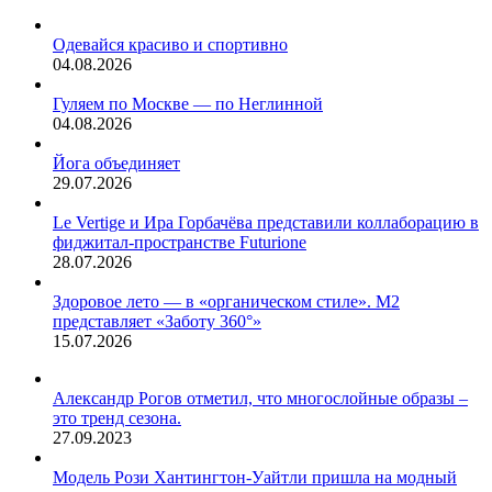
Инцидент
произошел
Одевайся красиво и спортивно
на
04.08.2026
Опалихинской
улице.
Гуляем по Москве — по Неглинной
Жители
04.08.2026
дома…
Йога объединяет
29.07.2026
Le Vertige и Ира Горбачёва представили коллаборацию в
фиджитал-пространстве Futurione
28.07.2026
Здоровое лето — в «органическом стиле». М2
представляет «Заботу 360°»
15.07.2026
Александр Рогов отметил, что многослойные образы –
это тренд сезона.
27.09.2023
Модель Рози Хантингтон-Уайтли пришла на модный