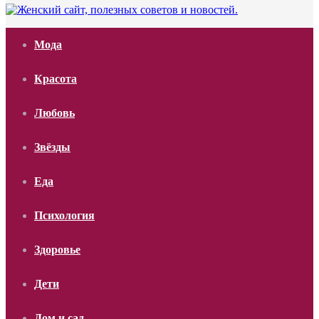
Мода
Красота
Любовь
Звёзды
Еда
Психология
Здоровье
Дети
Дом и сад