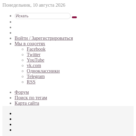
Понедельник, 10 августа 2026
Искать
Switch
skin
Sidebar
Случайная
статья
Войти / Зарегистрироваться
Мы в соцсетях
Facebook
Twitter
YouTube
vk.com
Одноклассники
Telegram
RSS
Форум
Поиск по тегам
Карта сайта
Меню
Искать
Switch
skin
Войти