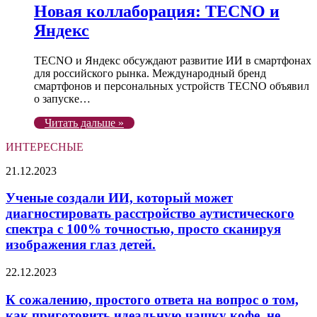
Новая коллаборация: TECNO и
Яндекс
TECNO и Яндекс обсуждают развитие ИИ в смартфонах
для российского рынка. Международный бренд
смартфонов и персональных устройств TECNO объявил
о запуске…
Читать дальше »
ИНТЕРЕСНЫЕ
Ученые
21.12.2023
создали
ИИ,
Ученые создали ИИ, который может
который
диагностировать расстройство аутистического
может
спектра с 100% точностью, просто сканируя
диагностировать
изображения глаз детей.
расстройство
аутистического
К
спектра
22.12.2023
сожалению,
с
простого
100%
К сожалению, простого ответа на вопрос о том,
ответа
точностью,
как приготовить идеальную чашку кофе, не