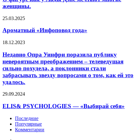
данным
у
женщины.
главы
Лады
Лиги
Дэнс
Ароматный
25.03.2025
безопасного
мечтают
«Инфоповод
интернета
многие
года»
Ароматный «Инфоповод года»
Екатерины
женщины.
Мизулиной,
проверка
Недавно
18.12.2023
проводится
Опра
по…
Уинфри
Недавно Опра Уинфри поразила публику
поразила
невероятным преображением – телеведущая
публику
сильно похудела, а поклонники стали
невероятным
забрасывать звезду вопросами о том, как ей это
преображением
удалось.
–
телеведущая
сильно
ELIS&
29.09.2024
похудела,
PSYCHOLOGIES
а
—
ELIS& PSYCHOLOGIES — «Выбирай себя»
поклонники
«Выбирай
стали
себя»
Последние
забрасывать
Популярные
звезду
Комментарии
вопросами
о