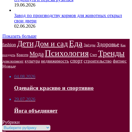
19.06.2026
Завод по производству кормов для животных открыл
свои двери
02.06.2026
Показать больше
Еда
Дети
Дом и сад
Здоровье
fashion
Звёзды
Как
Психология
Тренды
Мода
Красота
Счет
похудеть
спорт
недвижимость
строительство
фитнес
культура
девелопмент
Новые
04.08.2026
Одевайся красиво и спортивно
29.07.2026
Йога объединяет
Рубрики
Рубрики