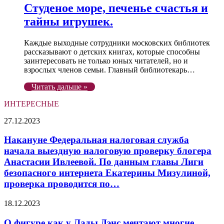
Студеное море, печенье счастья и
тайны игрушек.
Каждые выходные сотрудники московских библиотек
рассказывают о детских книгах, которые способны
заинтересовать не только юных читателей, но и
взрослых членов семьи. Главный библиотекарь…
Читать дальше »
ИНТЕРЕСНЫЕ
Накануне
27.12.2023
Федеральная
налоговая
Накануне Федеральная налоговая служба
служба
начала выездную налоговую проверку блогера
начала
Анастасии Ивлеевой. По данным главы Лиги
выездную
безопасного интернета Екатерины Мизулиной,
налоговую
проверка проводится по…
проверку
блогера
Анастасии
О
18.12.2023
Ивлеевой.
фигуре
По
как
О фигуре как у Лады Дэнс мечтают многие