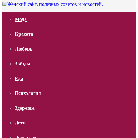
Мода
Красота
Любовь
Звёзды
Еда
Психология
Здоровье
Дети
Дом и сад