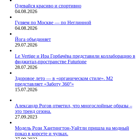
том,
Одевайся красиво и спортивно
как
04.08.2026
ей
это
Гуляем по Москве — по Неглинной
удалось.
04.08.2026
Йога объединяет
29.07.2026
Le Vertige и Ира Горбачёва представили коллаборацию в
фиджитал-пространстве Futurione
28.07.2026
Здоровое лето — в «органическом стиле». М2
представляет «Заботу 360°»
15.07.2026
Александр Рогов отметил, что многослойные образы –
это тренд сезона.
27.09.2023
Модель Рози Хантингтон-Уайтли пришла на модный
показ в корсете и чулках.