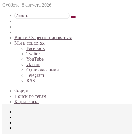
Суббота, 8 августа 2026
Искать
Switch
skin
Sidebar
Случайная
статья
Войти / Зарегистрироваться
Мы в соцсетях
Facebook
Twitter
YouTube
vk.com
Одноклассники
Telegram
RSS
Форум
Поиск по тегам
Карта сайта
Меню
Искать
Switch
skin
Войти