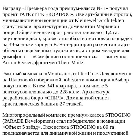
Награду «Премьера года премиум-класса № 1» получил
проект ТАТЕ от ГК «КОРТРОС». Две арт-башни в строгой,
минималистичной концепции от Kleinewelt Architekten
станут новой архитектурной доминантой Марьиной
рощи. Общественные пространства занимают 1,4 га:
внутренний двор, кровля стилобата и смотровая площадка
на 39-м этаже корпуса B. На территории разместятся арт-
объекты современных художников, автором мелодии для
домофона — «Симфонии гостеприимства» — выступил
Антон Беляев, фронтмен Therr Maitz.
Элитный комплекс «Монблан» от ГК «Галс-Девелопмент»
на Шлюзовой набережной победил в номинации «Выбор
покупателя». В нем 341 квартира, в том числе 5
пентхаусов площадью до 228 кв. м. Архитектура
разработана бюро «СПИЧ». Доминантой станет
кристаллическая башня в 27 этажей.
Многопрофильный комплекс премиум-класса STROGINO
(PARADE Development) стал победителем в номинации
«Объект 5 звёзд». Экосистема STROGINO на 89 га
предназначается для динамичной жизни и продуктивной