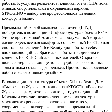
работы. К услугам резидентов: клиника, отель, СПА, зоны
отдыха, спортплощадки и охраняемый паркинг.
STROGINO – выбор для профессионалов, ценящих
комфорт и баланс.
Премиальный жилой комплекс Ice Towers (ГРАД) –
победитель в номинации «Инфраструктура объекта № 1».
Это не просто жилой комплекс, а продуманный мир для
жизни. Здесь все для комфорта: современный Ice Club для
спорта и развлечений, Ice Beauty для заботы о себе,
вдохновляющий Ice Space для работы и творчества и,
конечно, Ice Kids Club для юных жителей. Открытые
видовые террасы, Lounge-зоны и удобные всесезонные
зоны отдыха созданы для релакса. Просторные, красивые
лобби с эксклюзивным дизайном.
В номинации «Архитектура объекта №1» победил Дом
«Высотка на Жукова» от концерна «КРОСТ». «Высотка на
Жукова» — дом, который воплощает дух подлинной
Москвы и сочетает величественность архитектуры
московского ренессанса, расположение в лесу,
современные инженерные решения и премиальный
сервис. Автор проекта — почетный архитектор России М.