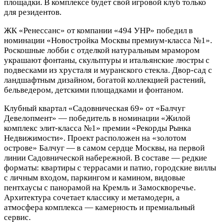
площадки. В комплексе будет свой игровой клуб только
для резидентов.
ЖК «Ренессанс» от компании «494 УНР» победил в
номинации «Новостройка Москвы премиум-класса №1».
Роскошные лобби с отделкой натуральным мрамором
украшают фонтаны, скульптуры и итальянские люстры с
подвесками из хрусталя и муранского стекла. Двор-сад с
ландшафтным дизайном, богатой коллекцией растений,
бельведером, детскими площадками и фонтаном.
Клубный квартал «Садовническая 69» от «Балчуг
Девелопмент» — победитель в номинации «Жилой
комплекс элит-класса №1» премии «Рекорды Рынка
Недвижимости». Проект расположен на «золотом
острове» Балчуг — в самом сердце Москвы, на первой
линии Садовнической набережной. В составе — редкие
форматы: квартиры с террасами и патио, городские виллы
с личным входом, паркингом и камином, видовые
пентхаусы с панорамой на Кремль и Замоскворечье.
Архитектура сочетает классику и метамодерн, а
атмосфера комплекса — камерность и премиальный
сервис.