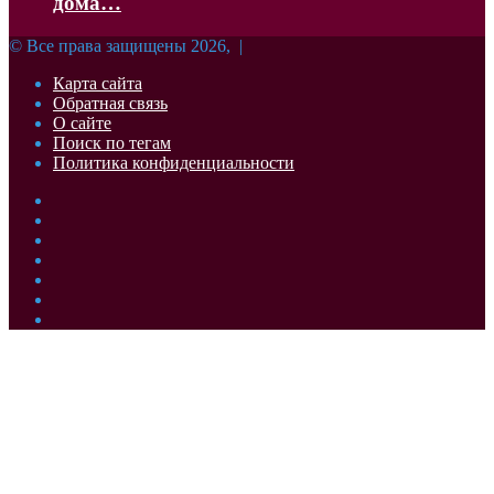
дома…
© Все права защищены 2026, |
Карта сайта
Обратная связь
О сайте
Поиск по тегам
Политика конфиденциальности
Facebook
Twitter
YouTube
vk.com
Одноклассники
Telegram
RSS
Кнопка
«Наверх»