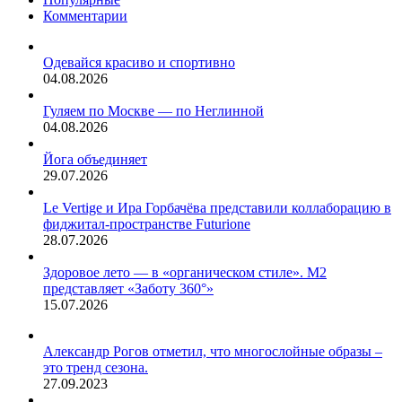
ночь
месяцев
Комментарии
работал
был
грузчиком.
прикован
к
Одевайся красиво и спортивно
постели.
04.08.2026
Гуляем по Москве — по Неглинной
04.08.2026
Йога объединяет
29.07.2026
Le Vertige и Ира Горбачёва представили коллаборацию в
фиджитал-пространстве Futurione
28.07.2026
Здоровое лето — в «органическом стиле». М2
представляет «Заботу 360°»
15.07.2026
Александр Рогов отметил, что многослойные образы –
это тренд сезона.
27.09.2023