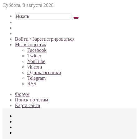
Суббота, 8 августа 2026
Искать
Switch
skin
Sidebar
Случайная
статья
Войти / Зарегистрироваться
Мы в соцсетях
Facebook
Twitter
YouTube
vk.com
Одноклассники
Telegram
RSS
Форум
Поиск по тегам
Карта сайта
Меню
Искать
Switch
skin
Войти