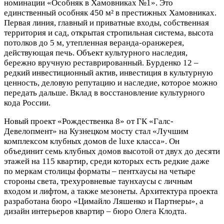
номинации «Особняк в Хамовниках №1». Это
единственный особняк 450 м² в престижных Хамовниках.
Первая линия, главный и приватные входы, собственная
территория и сад, открытая стропильная система, высота
потолков до 5 м, утепленная веранда-оранжерея,
действующая печь. Объект культурного наследия,
бережно вручную реставрированный. Бурденко 12 –
редкий инвестиционный актив, инвестиция в культурную
ценность, деловую репутацию и наследие, которое можно
передать дальше. Вклад в восстановление культурного
кода России.
Новый проект «Рождественка 8» от ГК «Галс-
Девелопмент» на Кузнецком мосту стал «Лучшим
комплексом клубных домов de luxe класса». Он
объединит семь клубных домов высотой от двух до десяти
этажей на 115 квартир, среди которых есть редкие даже
по меркам столицы форматы – пентхаусы на четыре
стороны света, трехуровневые таунхаусы с личным
входом и лифтом, а также мезонеты. Архитектура проекта
разработана бюро «Цимайло Ляшенко и Партнеры», а
дизайн интерьеров квартир – бюро Олега Клодта.