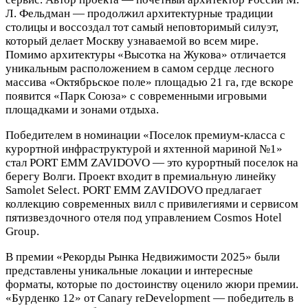
Л. Фельдман — продолжил архитектурные традиции
столицы и воссоздал тот самый неповторимый силуэт,
который делает Москву узнаваемой во всем мире.
Помимо архитектуры «Высотка на Жукова» отличается
уникальным расположением в самом сердце лесного
массива «Октябрьское поле» площадью 21 га, где вскоре
появится «Парк Союза» с современными игровыми
площадками и зонами отдыха.
Победителем в номинации «Поселок премиум-класса с
курортной инфраструктурой и яхтенной мариной №1»
стал PORT EMM ZAVIDOVO — это курортный поселок на
берегу Волги. Проект входит в премиальную линейку
Samolet Select. PORT EMM ZAVIDOVO предлагает
коллекцию современных вилл c привилегиями и сервисом
пятизвездочного отеля под управлением Cosmos Hotel
Group.
В премии «Рекорды Рынка Недвижимости 2025» были
представлены уникальные локации и интересные
форматы, которые по достоинству оценило жюри премии.
«Бурденко 12» от Canary reDevelopment — победитель в