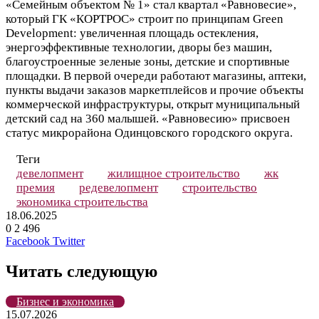
«Семейным объектом № 1» стал квартал «Равновесие»,
который ГК «КОРТРОС» строит по принципам Green
Development: увеличенная площадь остекления,
энергоэффективные технологии, дворы без машин,
благоустроенные зеленые зоны, детские и спортивные
площадки. В первой очереди работают магазины, аптеки,
пункты выдачи заказов маркетплейсов и прочие объекты
коммерческой инфраструктуры, открыт муниципальный
детский сад на 360 малышей. «Равновесию» присвоен
статус микрорайона Одинцовского городского округа.
Теги
девелопмент
жилищное строительство
жк
премия
редевелопмент
строительство
экономика строительства
18.06.2025
0
2 496
LinkedIn
Tumblr
Reddit
Вконтакте
Одноклассники
Skype
Messenger
Messenger
WhatsApp
Telegram
Viber
Line
Поделиться
Печатать
Facebook
Twitter
через
электронную
Читать следующую
почту
Бизнес и экономика
15.07.2026