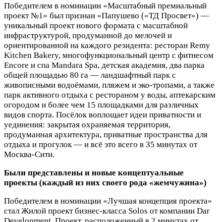
Победителем в номинации «Масштабный премиальный
проект №1» был признан «Папушево («ТД Просвет») —
уникальный проект нового формата с масштабной
инфраструктурой, продуманной до мелочей и
ориентированной на каждого резидента: ресторан Remy
Kitchen Bakery, многофункциональный центр с фитнесом
Encore и спа Mandara Spa, детская академия, два парка
общей площадью 80 га — ландшафтный парк с
живописными водоёмами, пляжем и эко-тропами, а также
парк активного отдыха с рестораном у воды, аптекарским
огородом и более чем 15 площадками для различных
видов спорта. Посёлок воплощает идеи приватности и
уединения: закрытая охраняемая территория,
продуманная архитектура, приватные пространства для
отдыха и прогулок — и всё это всего в 35 минутах от
Москва-Сити.
Были представлены и новые концептуальные
проекты (каждый из них своего рода «жемчужина»)
Победителем в номинации «Лучшая концепция проекта»
стал Жилой проект бизнес-класса Solos от компании Dar
Development. Проект, расположенный в 2 минутах от