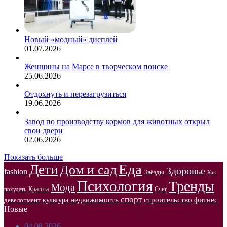
Новый «модный» дисплей
01.07.2026
Женщины на Марсе в творческом поиске
25.06.2026
Отдохнуть и перезагрузиться
19.06.2026
Завод по производству кормов для животных открыл
свои двери
02.06.2026
Показать больше
Еда
Дети
Дом и сад
Здоровье
fashion
Звёзды
Как
Психология
Тренды
Мода
Красота
Счет
похудеть
спорт
недвижимость
строительство
фитнес
культура
девелопмент
Новые
04.08.2026