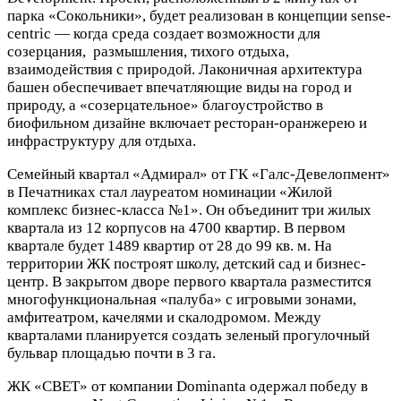
парка «Сокольники», будет реализован в концепции sense-
centric — когда среда создает возможности для
созерцания, размышления, тихого отдыха,
взаимодействия с природой. Лаконичная архитектура
башен обеспечивает впечатляющие виды на город и
природу, а «созерцательное» благоустройство в
биофильном дизайне включает ресторан-оранжерею и
инфраструктуру для отдыха.
Семейный квартал «Адмирал» от ГК «Галс-Девелопмент»
в Печатниках стал лауреатом номинации «Жилой
комплекс бизнес-класса №1». Он объединит три жилых
квартала из 12 корпусов на 4700 квартир. В первом
квартале будет 1489 квартир от 28 до 99 кв. м. На
территории ЖК построят школу, детский сад и бизнес-
центр. В закрытом дворе первого квартала разместится
многофункциональная «палуба» с игровыми зонами,
амфитеатром, качелями и скалодромом. Между
кварталами планируется создать зеленый прогулочный
бульвар площадью почти в 3 га.
ЖК «СВЕТ» от компании Dominanta одержал победу в