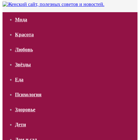
Мода
Красота
Любовь
Звёзды
Еда
Психология
Здоровье
Дети
Дом и сад