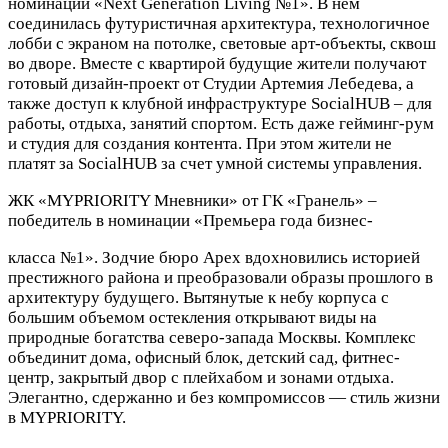
номинации «Next Generation Living №1». В нем
соединилась футуристичная архитектура, технологичное
лобби с экраном на потолке, световые арт-объекты, сквош
во дворе. Вместе с квартирой будущие жители получают
готовый дизайн-проект от Студии Артемия Лебедева, а
также доступ к клубной инфраструктуре SocialHUB – для
работы, отдыха, занятий спортом. Есть даже гейминг-рум
и студия для создания контента. При этом жители не
платят за SocialHUB за счет умной системы управления.
ЖК «MYPRIORITY Мневники» от ГК «Гранель» –
победитель в номинации «Премьера года бизнес-
класса №1». Зодчие бюро Apex вдохновились историей
престижного района и преобразовали образы прошлого в
архитектуру будущего. Вытянутые к небу корпуса с
большим объемом остекления открывают виды на
природные богатства северо-запада Москвы. Комплекс
объединит дома, офисный блок, детский сад, фитнес-
центр, закрытый двор с плейхабом и зонами отдыха.
Элегантно, сдержанно и без компромиссов — стиль жизни
в MYPRIORITY.