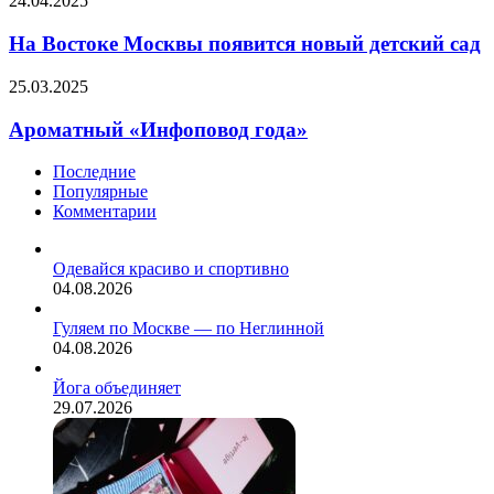
откровенными
24.04.2025
Востоке
друг
Москвы
перед
На Востоке Москвы появится новый детский сад
появится
другом
новый
во
Ароматный
25.03.2025
детский
избежание
«Инфоповод
сад
недовольств,
года»
Ароматный «Инфоповод года»
обид
и
Последние
прочих
Популярные
неприятностей.
Комментарии
Одевайся красиво и спортивно
04.08.2026
Гуляем по Москве — по Неглинной
04.08.2026
Йога объединяет
29.07.2026