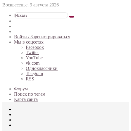
Воскресенье, 9 августа 2026
Искать
Switch
skin
Sidebar
Случайная
статья
Войти / Зарегистрироваться
Мы в соцсетях
Facebook
Twitter
YouTube
vk.com
Одноклассники
Telegram
RSS
Форум
Поиск по тегам
Карта сайта
Меню
Искать
Switch
skin
Войти