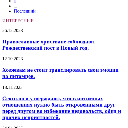
»
...
Последний
ИНТЕРЕСНЫЕ
Православные
26.12.2023
христиане
соблюдают
Православные христиане соблюдают
Рождественский
Рождественский пост в Новый год.
пост
в
Хозяевам
12.10.2023
Новый
не
год.
стоит
Хозяевам не стоит транслировать свои эмоции
транслировать
на питомцев.
свои
эмоции
Сексологи
18.11.2023
на
утверждают,
питомцев.
что
Сексологи утверждают, что в интимных
в
отношениях нужно быть откровенными друг
интимных
перед другом во избежание недовольств, обид и
отношениях
прочих неприятностей.
нужно
быть
На