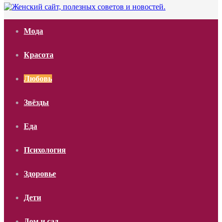
Мода
Красота
Любовь
Звёзды
Еда
Психология
Здоровье
Дети
Дом и сад