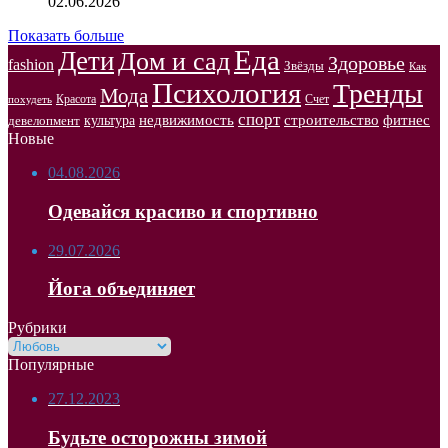
02.06.2026
Показать больше
Еда
Дети
Дом и сад
Здоровье
fashion
Звёзды
Как
Психология
Тренды
Мода
Красота
Счет
похудеть
спорт
недвижимость
строительство
фитнес
культура
девелопмент
Новые
04.08.2026
Одевайся красиво и спортивно
29.07.2026
Йога объединяет
Рубрики
Рубрики
Популярные
27.12.2023
Будьте осторожны зимой