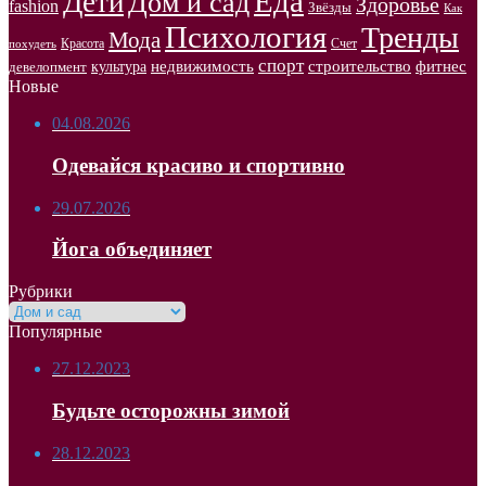
Еда
Дети
Дом и сад
Здоровье
fashion
Звёзды
Как
Психология
Тренды
Мода
Красота
Счет
похудеть
спорт
недвижимость
строительство
фитнес
культура
девелопмент
Новые
04.08.2026
Одевайся красиво и спортивно
29.07.2026
Йога объединяет
Рубрики
Рубрики
Популярные
27.12.2023
Будьте осторожны зимой
28.12.2023