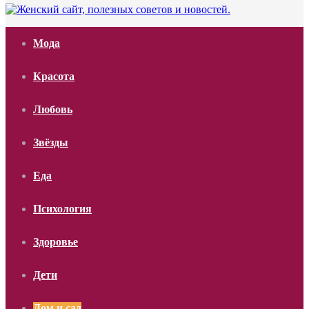
Мода
Красота
Любовь
Звёзды
Еда
Психология
Здоровье
Дети
Дом и сад