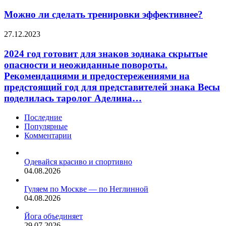
ли
тонн
Star.
сделать
Можно ли сделать тренировки эффективнее?
контрафактной
тренировки
красной
эффективнее?
икры.
2024
27.12.2023
год
готовит
2024 год готовит для знаков зодиака скрытые
для
опасности и неожиданные повороты.
знаков
Рекомендациями и предостережениями на
зодиака
предстоящий год для представителей знака Весы
скрытые
поделилась таролог Аделина…
опасности
и
неожиданные
Последние
повороты.
Популярные
Рекомендациями
Комментарии
и
предостережениями
на
Одевайся красиво и спортивно
предстоящий
04.08.2026
год
для
Гуляем по Москве — по Неглинной
представителей
04.08.2026
знака
Весы
Йога объединяет
поделилась
29.07.2026