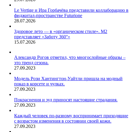
таролог
Аделина…
Le Vertige и Ира Горбачёва представили коллаборацию в
фиджитал-пространстве Futurione
28.07.2026
Здоровое лето — в «органическом стиле». М2
представляет «Заботу 360°»
15.07.2026
Александр Рогов отметил, что многослойные образы –
это тренд сезона.
27.09.2023
Модель Рози Хантингтон-Уайтли пришла на модный
показ в корсете и чулках.
27.09.2023
Покраснения и зуд приносят настоящие страдания.
27.09.2023
Каждый человек по-разному воспринимает приходящие
с возрастом изменения в состоянии своей кожи.
27.09.2023