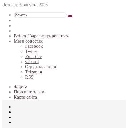
Четверг, 6 августа 2026
Искать
Switch
skin
Sidebar
Случайная
статья
Войти / Зарегистрироваться
Мы в соцсетях
Facebook
Twitter
YouTube
vk.com
Одноклассники
Telegram
RSS
Форум
Поиск по тегам
Карта сайта
Меню
Искать
Switch
skin
Войти