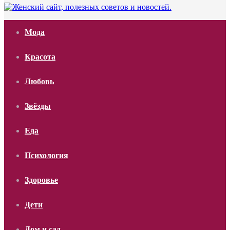
Мода
Красота
Любовь
Звёзды
Еда
Психология
Здоровье
Дети
Дом и сад