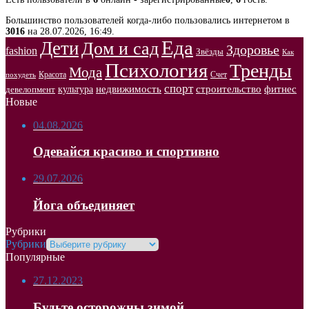
Большинство пользователей когда-либо пользовались интернетом в
3016
на 28.07.2026, 16:49.
Еда
Дети
Дом и сад
Здоровье
fashion
Звёзды
Как
Психология
Тренды
Мода
Красота
Счет
похудеть
спорт
недвижимость
строительство
фитнес
культура
девелопмент
Новые
04.08.2026
Одевайся красиво и спортивно
29.07.2026
Йога объединяет
Рубрики
Рубрики
Популярные
27.12.2023
Будьте осторожны зимой