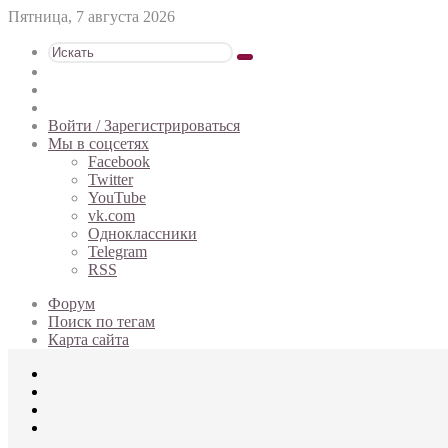
Пятница, 7 августа 2026
Искать
Switch
skin
Sidebar
Случайная
статья
Войти / Зарегистрироваться
Мы в соцсетях
Facebook
Twitter
YouTube
vk.com
Одноклассники
Telegram
RSS
Форум
Поиск по тегам
Карта сайта
Меню
Искать
Switch
skin
Войти