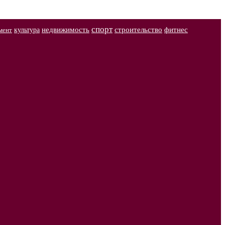
спорт
недвижимость
строительство
фитнес
культура
мент