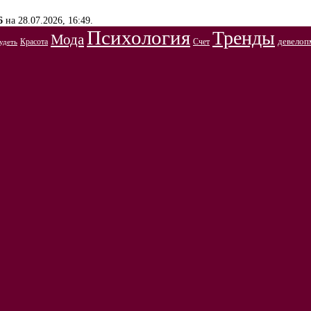
6
на 28.07.2026, 16:49.
Психология
Тренды
Мода
Красота
Счет
девелоп
удеть