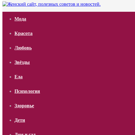
Мода
Красота
Любовь
Звёзды
Еда
Психология
Здоровье
Дети
Дом и сад