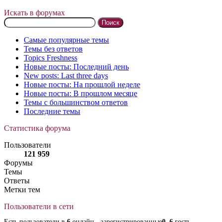
Искать в форумах
Поиск:
Самые популярные темы
Темы без ответов
Topics Freshness
Новые посты: Последний день
New posts: Last three days
Новые посты: На прошлой неделе
Новые посты: В прошлом месяце
Темы с большинством ответов
Последние темы
Статистика форума
Пользователи
121 959
Форумы
Темы
Ответы
Метки тем
Пользователи в сети
Есть пользователи в
6
онлайн - зарегистрированные
0
,
6
гость.