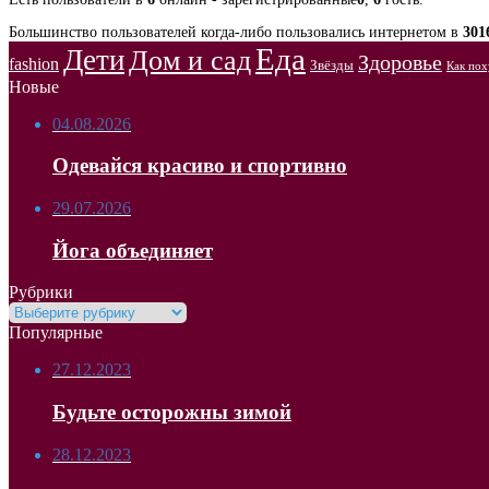
Большинство пользователей когда-либо пользовались интернетом в
301
Еда
Дети
Дом и сад
Здоровье
fashion
Звёзды
Как пох
Новые
04.08.2026
Одевайся красиво и спортивно
29.07.2026
Йога объединяет
Рубрики
Рубрики
Популярные
27.12.2023
Будьте осторожны зимой
28.12.2023