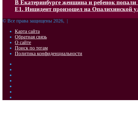
В Екатеринбурге женщина и ребенок попали в
Е1. Инцидент произошел на Опалихинской 
© Все права защищены 2026, |
Карта сайта
Обратная связь
О сайте
Поиск по тегам
Политика конфиденциальности
Facebook
Twitter
YouTube
vk.com
Одноклассники
Telegram
RSS
Кнопка
«Наверх»