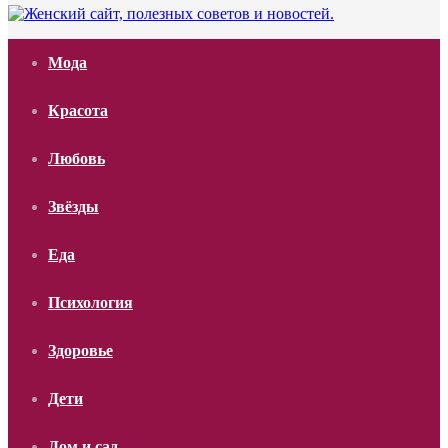
Мода
Красота
Любовь
Звёзды
Еда
Психология
Здоровье
Дети
Дом и сад