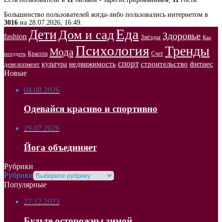
Большинство пользователей когда-либо пользовались интернетом в
3016
на 28.07.2026, 16:49.
Еда
Дети
Дом и сад
Здоровье
fashion
Звёзды
Как
Психология
Тренды
Мода
Красота
Счет
похудеть
спорт
недвижимость
строительство
фитнес
культура
девелопмент
Новые
04.08.2026
Одевайся красиво и спортивно
29.07.2026
Йога объединяет
Рубрики
Рубрики
Популярные
27.12.2023
Будьте осторожны зимой